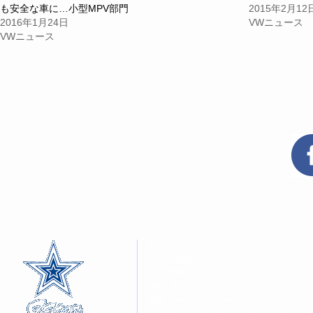
(新
ッ
(新
も安全な車に…小型MPV部門
2015年2月12
し
ク
し
い
し
い
2016年1月24日
VWニュース
ウ
て
ウ
VWニュース
ィ
く
ィ
ン
だ
ン
ド
さ
ド
ウ
い
ウ
で
(新
で
開
し
開
き
い
き
ま
ウ
ま
す)
ィ
す)
ン
ド
ウ
で
開
き
ま
す)
８つのこだわり
クルマを探す
クルマ買取
車検・修理
商品・サービスメニュー