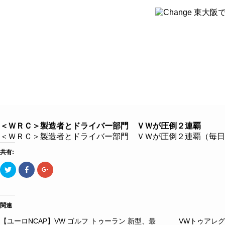
８つのこだわり
クルマを探す
クルマ買取
＜ＷＲＣ＞製造者とドライバー部門 ＶＷが圧倒２連覇
＜ＷＲＣ＞製造者とドライバー部門 ＶＷが圧倒２連覇（毎日新聞
共有:
ク
Facebook
ク
リ
で
リ
ッ
共
ッ
ク
有
ク
し
す
し
て
る
て
Twitter
に
Google+
関連
で
は
で
共
ク
共
【ユーロNCAP】VW ゴルフ トゥーラン 新型、最
VWトゥアレ
有
リ
有