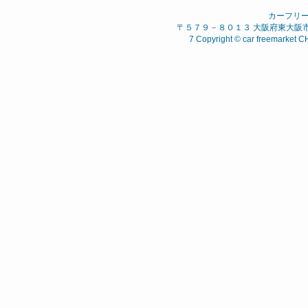
カーフリ
〒５７９－８０１３ 大阪府東大阪市 西石
7 Copyright © car freemarket C