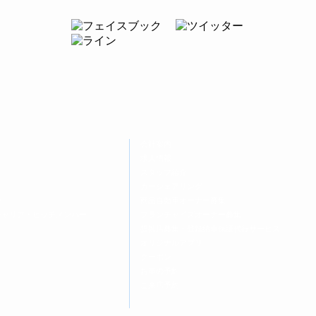
会社案内
求人情報
スタッフ紹介
カーシェアリング
ー
商品自動車オーナー募集
キャリア・ヒッチメンバー
フランチャイズオーナー募集
提携店募集・登録納車保証代行サービス
オリジナルアプリ
クーポン
お車の予約
ご来店予約