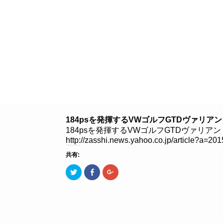
８つのこだわり
クルマを探す
184psを発揮するVWゴルフGTDヴァリ
184psを発揮するVWゴルフGTDヴァリアント
http://zasshi.news.yahoo.co.jp/article?a=2
共有:
ク
Facebook
ク
リ
で
リ
ッ
共
ッ
ク
有
ク
し
す
し
て
る
て
Twitter
に
Google+
で
は
で
共
ク
共