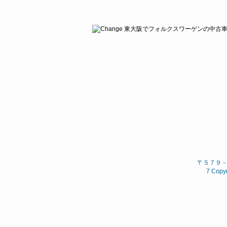
〒５７９－８
7 Copyr