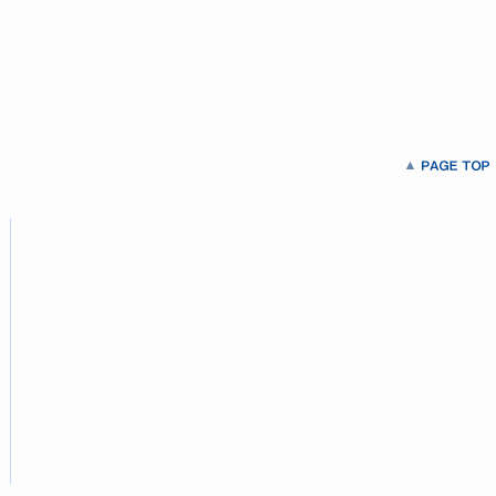
Car YouTube
VWニュース
アウトレットミニバン
お知らせ・キャンペーン
クチコミ投稿フォーム
フォルクスワーゲンコラム
よくあるご質問Ｑ＆Ａ
声をください！
新着フォルクスワーゲンドレスアップカー情報
新着中古車情報
未分類
特別企画