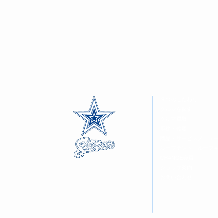
有
リ
有
(新
ッ
(新
し
ク
し
い
し
い
ウ
て
ウ
ィ
く
ィ
ン
だ
ン
ド
さ
ド
ウ
い
ウ
で
(新
で
開
し
開
き
い
き
ま
ウ
ま
す)
ィ
す)
ン
ド
ウ
８つのこだわり
で
開
クルマを探す
き
ま
クルマ買取
す)
車検・修理
商品・サービスメニュ
ルーフテント・ルーフ
CHANGE会員
ショップ案内
お問い合わせ