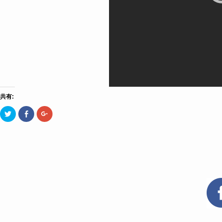
共有:
ク
Facebook
ク
リ
で
リ
ッ
共
ッ
ク
有
ク
し
す
し
て
る
て
Twitter
に
Google+
で
は
で
共
ク
共
有
リ
有
(新
ッ
(新
し
ク
し
い
し
い
ウ
て
ウ
ィ
く
ィ
ン
だ
ン
ド
さ
ド
ウ
い
ウ
で
(新
で