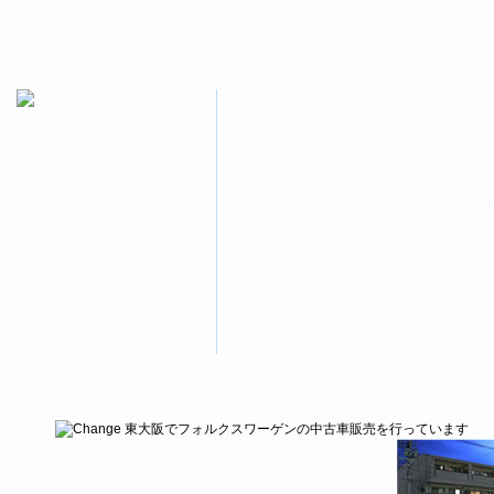
開
し
開
き
い
き
ま
ウ
ま
す)
ィ
す)
ン
ド
ウ
８つのこだわり
で
開
クルマを探す
き
ま
クルマ買取
す)
車検・修理
商品・サービスメニュー
ルーフテント・ルーフキャリア・ヒッチメンバ
CHANGE会員
ショップ案内
お問い合わせ