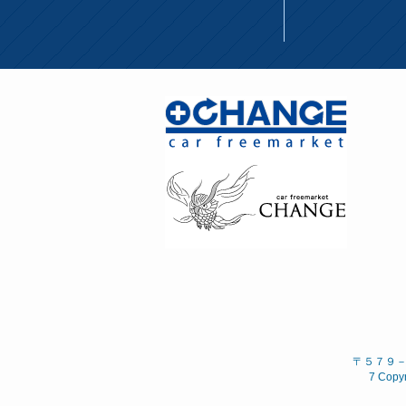
〒５７９－８
7 Copyr