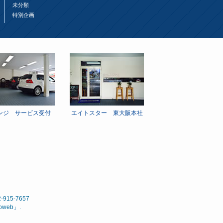
未分類
特別企画
ンジ サービス受付
エイトスター 東大阪本社
15-7657
noweb
」.