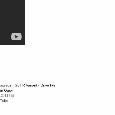
swagen Golf R Variant - Drive like
en Ogier
12月17日
uTube