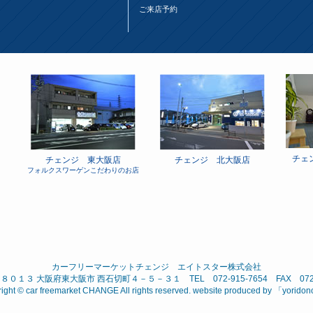
ご来店予約
チェ
チェンジ 東大阪店
チェンジ 北大阪店
フォルクスワーゲンこだわりのお店
カーフリーマーケットチェンジ エイトスター株式会社
０１３ 大阪府東大阪市 西石切町４－５－３１ TEL 072-915-7654 FAX 072-9
ight © car freemarket CHANGE All rights reserved. website produced by 「
yorido