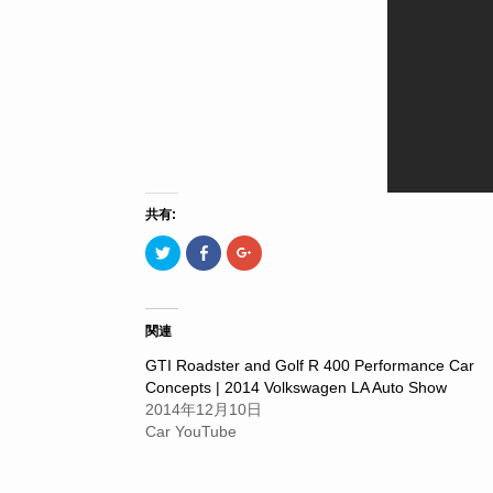
共有:
ク
Facebook
ク
リ
で
リ
ッ
共
ッ
ク
有
ク
し
す
し
て
る
て
Twitter
に
Google+
関連
で
は
で
共
ク
共
GTI Roadster and Golf R 400 Performance Car
有
リ
有
(新
ッ
(新
Concepts | 2014 Volkswagen LA Auto Show
し
ク
し
い
し
い
2014年12月10日
ウ
て
ウ
Car YouTube
ィ
く
ィ
ン
だ
ン
ド
さ
ド
ウ
い
ウ
で
(新
で