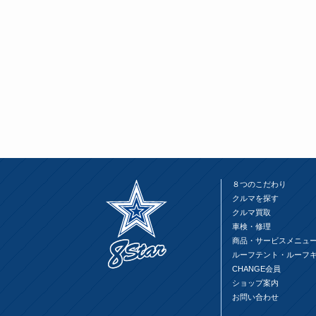
開
し
開
き
い
き
ま
ウ
ま
す)
ィ
す)
ン
ド
ウ
で
開
き
ま
す)
８つのこだわり
クルマを探す
クルマ買取
車検・修理
商品・サービスメニュ
ルーフテント・ルーフ
CHANGE会員
ショップ案内
お問い合わせ