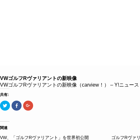
８つのこだわり
クルマを探す
クルマ買取
VWゴルフRヴァリアントの新映像
VWゴルフRヴァリアントの新映像（carview！） – Y!ニュー
共有:
ク
Facebook
ク
リ
で
リ
ッ
共
ッ
ク
有
ク
し
す
し
て
る
て
Twitter
に
Google+
関連
で
は
で
共
ク
共
VW、「ゴルフRヴァリアント」を世界初公開
ゴルフRヴァ
有
リ
有