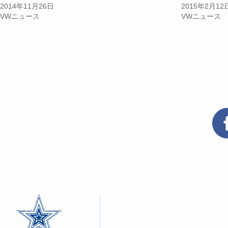
(新
ッ
(新
2014年11月26日
2015年2月12
し
ク
し
い
し
い
VWニュース
VWニュース
ウ
て
ウ
ィ
く
ィ
ン
だ
ン
ド
さ
ド
ウ
い
ウ
で
(新
で
開
し
開
き
い
き
ま
ウ
ま
す)
ィ
す)
ン
ド
ウ
で
開
き
ま
す)
８つのこだわり
クルマを探す
クルマ買取