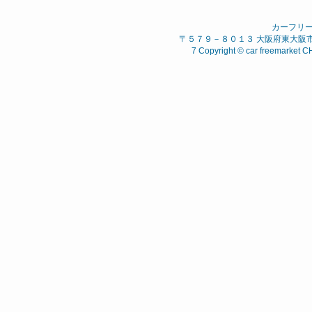
カーフリ
〒５７９－８０１３ 大阪府東大阪市 西石
7 Copyright © car freemarket C