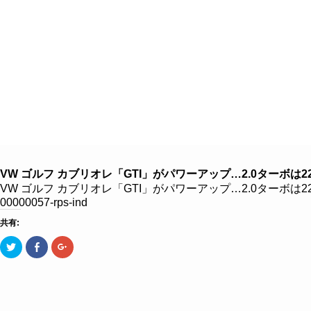
８つのこだわり
クルマを探す
クルマ買取
VW ゴルフ カブリオレ「GTI」がパワーアップ…2.0ターボは22
VW ゴルフ カブリオレ「GTI」がパワーアップ…2.0ターボは220
00000057-rps-ind
共有:
ク
Facebook
ク
リ
で
リ
ッ
共
ッ
ク
有
ク
し
す
し
て
る
て
Twitter
に
Google+
で
は
で