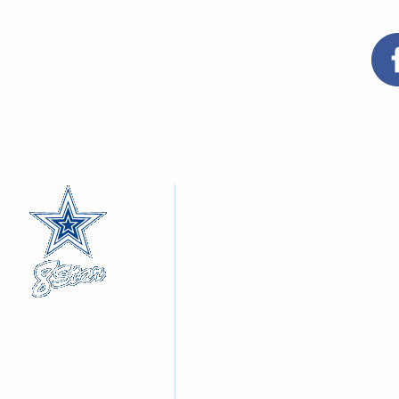
共
ク
共
有
リ
有
(新
ッ
(新
し
ク
し
い
し
い
ウ
て
ウ
ィ
く
ィ
ン
だ
ン
ド
さ
ド
ウ
い
ウ
で
(新
で
開
し
開
き
い
き
ま
ウ
ま
す)
ィ
す)
ン
ド
ウ
８つのこだわり
で
開
クルマを探す
き
ま
クルマ買取
す)
車検・修理
商品・サービスメニュー
ルーフテント・ルーフキャリア・ヒッチメンバ
CHANGE会員
ショップ案内
お問い合わせ