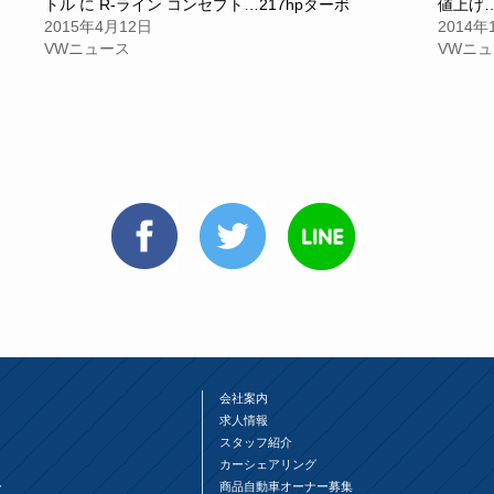
トル に R-ライン コンセプト…217hpターボ
値上げ
2015年4月12日
2014年
VWニュース
VWニ
会社案内
求人情報
スタッフ紹介
カーシェアリング
ー
商品自動車オーナー募集