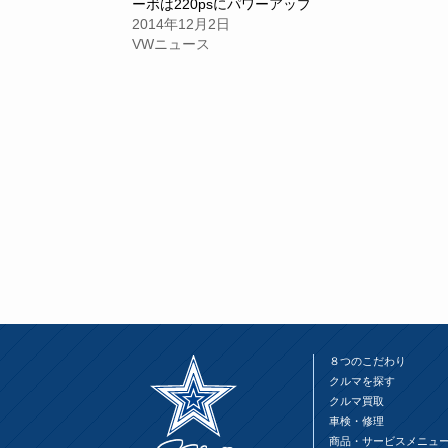
ーボは220psにパワーアップ
し
ク
し
い
し
い
2014年12月2日
ウ
て
ウ
VWニュース
ィ
く
ィ
ン
だ
ン
ド
さ
ド
ウ
い
ウ
で
(新
で
開
し
開
き
い
き
ま
ウ
ま
す)
ィ
す)
ン
ド
ウ
で
開
き
ま
す)
８つのこだわり
クルマを探す
クルマ買取
車検・修理
商品・サービスメニュ