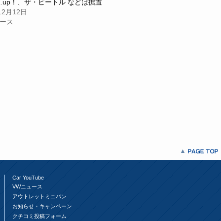
…up！、ザ・ビートル などは据置
12月12日
ュース
Car YouTube
VWニュース
アウトレットミニバン
お知らせ・キャンペーン
クチコミ投稿フォーム