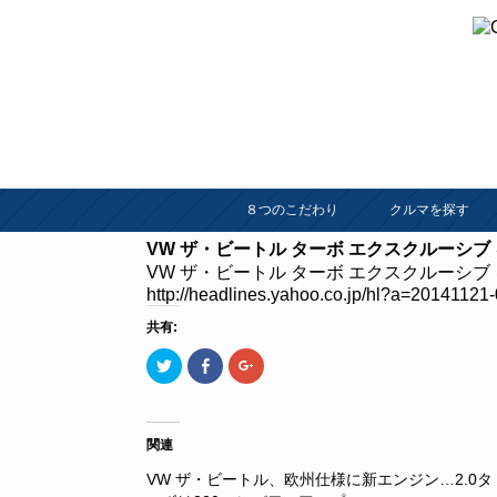
８つのこだわり
クルマを探す
VW ザ・ビートル ターボ エクスクルーシブ
VW ザ・ビートル ターボ エクスクルーシブ
http://headlines.yahoo.co.jp/hl?a=20141121
共有:
ク
Facebook
ク
リ
で
リ
ッ
共
ッ
ク
有
ク
し
す
し
て
る
て
Twitter
に
Google+
関連
で
は
で
共
ク
共
VW ザ・ビートル、欧州仕様に新エンジン…2.0タ
有
リ
有
(新
ッ
(新