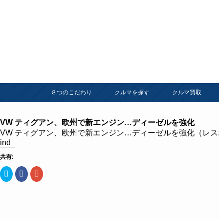
８つのこだわり
クルマを探す
クルマ買取
VW ティグアン、欧州で新エンジン…ディーゼルを強化
VW ティグアン、欧州で新エンジン…ディーゼルを強化（レスポン
ind
共有:
ク
Facebook
ク
リ
で
リ
ッ
共
ッ
ク
有
ク
し
す
し
て
る
て
Twitter
に
Google+
で
は
で