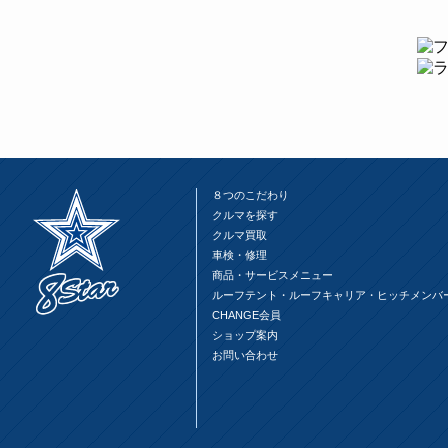
共
ク
共
有
リ
有
(新
ッ
(新
し
ク
し
い
し
い
ウ
て
ウ
ィ
く
ィ
ン
だ
ン
ド
さ
ド
ウ
い
ウ
で
(新
で
開
し
開
き
い
き
ま
ウ
ま
す)
ィ
す)
ン
ド
８つのこだわり
ウ
で
クルマを探す
開
クルマ買取
き
ま
車検・修理
す)
商品・サービスメニュー
ルーフテント・ルーフキャリア・ヒッチメンバ
CHANGE会員
ショップ案内
お問い合わせ