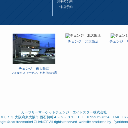
お車の予約
ご来店予約
チェンジ 北大阪店
チェンジ 
チェンジ 東大阪店
フォルクスワーゲンこだわりのお店
カーフリーマーケットチェンジ エイトスター株式会社
０１３ 大阪府東大阪市 西石切町４－５－３１ TEL 072-915-7654 FAX 072-9
ight © car freemarket CHANGE All rights reserved. website produced by 「
yorido