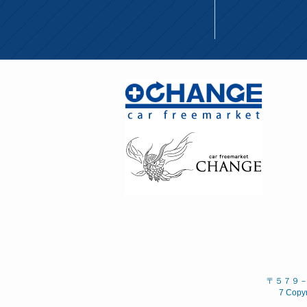
〒５７９－８
7 Copyr