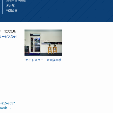
新着中古車情報
未分類
特別企画
サービス受付
エイトスター 東大阪本社
15-7657
noweb
」.