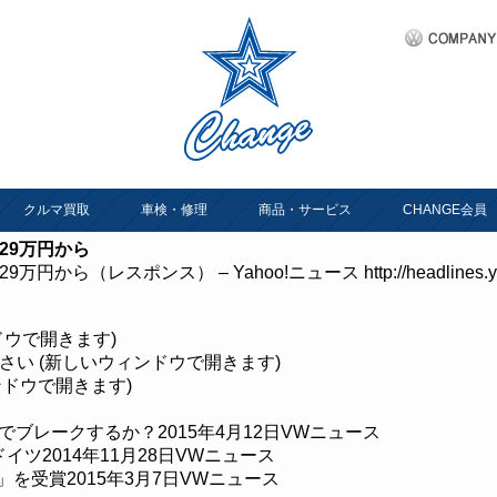
クルマ買取
車検・修理
商品・サービス
CHANGE会員
29万円から
9万円から（レスポンス） – Yahoo!ニュース
http://headlines
ンドウで開きます)
ださい (新しいウィンドウで開きます)
ィンドウで開きます)
でブレークするか？
2015年4月12日
VWニュース
ドイツ
2014年11月28日
VWニュース
」を受賞
2015年3月7日
VWニュース